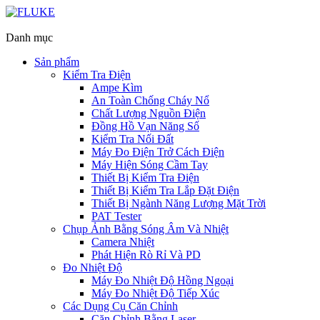
Danh mục
Sản phẩm
Kiểm Tra Điện
Ampe Kìm
An Toàn Chống Cháy Nổ
Chất Lượng Nguồn Điện
Đồng Hồ Vạn Năng Số
Kiểm Tra Nối Đất
Máy Đo Điện Trở Cách Điện
Máy Hiện Sóng Cầm Tay
Thiết Bị Kiểm Tra Điện
Thiết Bị Kiểm Tra Lắp Đặt Điện
Thiết Bị Ngành Năng Lượng Mặt Trời
PAT Tester
Chụp Ảnh Bằng Sóng Âm Và Nhiệt
Camera Nhiệt
Phát Hiện Rò Rỉ Và PD
Đo Nhiệt Độ
Máy Đo Nhiệt Độ Hồng Ngoại
Máy Đo Nhiệt Độ Tiếp Xúc
Các Dụng Cụ Căn Chỉnh
Căn Chỉnh Bằng Laser