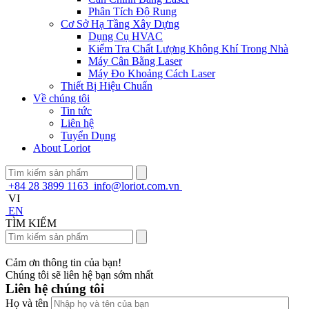
Phân Tích Độ Rung
Cơ Sở Hạ Tầng Xây Dựng
Dụng Cụ HVAC
Kiểm Tra Chất Lượng Không Khí Trong Nhà
Máy Cân Bằng Laser
Máy Đo Khoảng Cách Laser
Thiết Bị Hiệu Chuẩn
Về chúng tôi
Tin tức
Liên hệ
Tuyển Dụng
About Loriot
+84 28 3899 1163
info@loriot.com.vn
VI
EN
TÌM KIẾM
Cảm ơn thông tin của bạn!
Chúng tôi sẽ liên hệ bạn sớm nhất
Liên hệ chúng tôi
Họ và tên