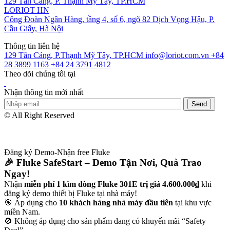
129 Tân Cảng, P. Thạnh Mỹ Tây, TP.HCM
LORIOT HN
Công Đoàn Ngân Hàng, tầng 4, số 6, ngõ 82 Dịch Vọng Hậu, P.
Cầu Giấy, Hà Nội
Thông tin liên hệ
129 Tân Cảng, P.Thạnh Mỹ Tây, TP.HCM
info@loriot.com.vn
+84
28 3899 1163
+84 24 3791 4812
Theo dõi chúng tôi tại
Nhận thông tin mới nhất
© All Right Reserved
Đăng ký Demo-Nhận free Fluke
🎉 Fluke SafeStart – Demo Tận Nơi, Quà Trao
Ngay!
Nhận
miễn phí 1 kìm dòng Fluke 301E trị giá 4.600.000₫
khi
đăng ký demo thiết bị Fluke tại nhà máy!
🎯 Áp dụng cho
10 khách hàng nhà máy đầu tiên
tại khu vực
miền Nam.
🚫 Không áp dụng cho sản phẩm đang có khuyến mãi “Safety