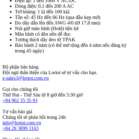
Điện áp: 1 đến 1000 V AC/DC
Dòng điện: 0,1 đến 200 A AC
Trở kháng: 1 Ω đến 100 kΩ
Tần số: 45 Hz đến 66 Hz (qua đầu kẹp mở)
Đo dây dẫn lên đến AWG 4/0 (Ø 17,8 mm)
Nút giữ màn hình (Hold) tiện lợi
Màn hình có đèn nền dễ đọc
Tương thích dây đeo từ TPAK
Bảo hành 2 năm (có thể mở rộng đến 4 năm nếu đăng ký
trong 45 ngày)
Bộ phận bán hàng
Đội ngũ thân thiện của Loriot sẽ tư vấn cho bạn.
e-sales3@loriot.com.vn
Gọi cho chúng tôi
Thứ Hai - Thứ Sáu từ 8 giờ đến 5:30 giờ
+84 902 35 35 93
Tư vấn báo giá
Chúng tôi sẽ phản hồi trong 24h
info@loriot.com.vn
+84 28 3899 1163