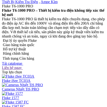
Thiết Bị Kiểm Tra Điện
,
Ampe Kìm
Fluke T6-1000 PRO
Fluke T6-1000 PRO – Thiết bị kiểm tra điện không tiếp xúc thế
hệ mới
Fluke T6-1000 PRO là thiết bị kiểm tra điện chuyên dụng, cho phép
đo điện áp AC lên đến 1000V và dòng điện lên đến 200A chỉ bằng
đầu kẹp mở, hoàn toàn không cần chạm trực tiếp vào dây dẫn có
điện. Với thiết kế cải tiến, sản phẩm này giúp kỹ thuật viên kiểm tra
nhanh chóng và an toàn, ngay cả khi đang đeo găng tay bảo hộ.
Đại lý ủy quyền Fluke
Giao hàng toàn quốc
Hỗ trợ kỹ thuật
Hàng chính hãng
Tình trạng
Còn hàng
Tải catalogue
Liên hệ ngay
Top lựa chọn
Fluke iSee TC03A
Cameras Nhiệt TiS PRO
Fluke 1577
Fluke 1587 FC