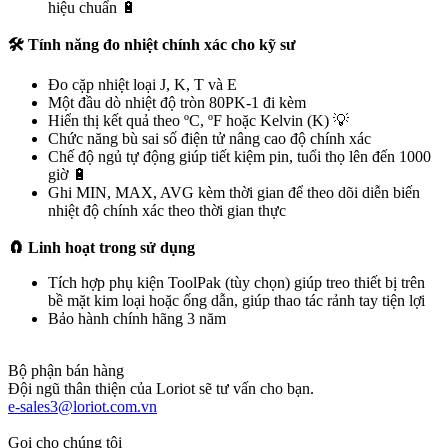
hiệu chuẩn 🔋
🛠️ Tính năng đo nhiệt chính xác cho kỹ sư
Đo cặp nhiệt loại J, K, T và E
Một đầu dò nhiệt độ tròn 80PK-1 đi kèm
Hiển thị kết quả theo ºC, ºF hoặc Kelvin (K) 💡
Chức năng bù sai số điện tử nâng cao độ chính xác
Chế độ ngủ tự động giúp tiết kiệm pin, tuổi thọ lên đến 1000
giờ 🔋
Ghi MIN, MAX, AVG kèm thời gian để theo dõi diễn biến
nhiệt độ chính xác theo thời gian thực
🧲 Linh hoạt trong sử dụng
Tích hợp phụ kiện ToolPak (tùy chọn) giúp treo thiết bị trên
bề mặt kim loại hoặc ống dẫn, giúp thao tác rảnh tay tiện lợi
Bảo hành chính hãng 3 năm
Bộ phận bán hàng
Đội ngũ thân thiện của Loriot sẽ tư vấn cho bạn.
e-sales3@loriot.com.vn
Gọi cho chúng tôi