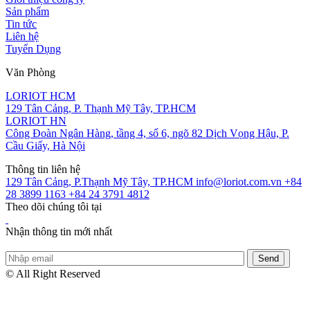
Sản phẩm
Tin tức
Liên hệ
Tuyển Dụng
Văn Phòng
LORIOT HCM
129 Tân Cảng, P. Thạnh Mỹ Tây, TP.HCM
LORIOT HN
Công Đoàn Ngân Hàng, tầng 4, số 6, ngõ 82 Dịch Vọng Hậu, P.
Cầu Giấy, Hà Nội
Thông tin liên hệ
129 Tân Cảng, P.Thạnh Mỹ Tây, TP.HCM
info@loriot.com.vn
+84
28 3899 1163
+84 24 3791 4812
Theo dõi chúng tôi tại
Nhận thông tin mới nhất
© All Right Reserved