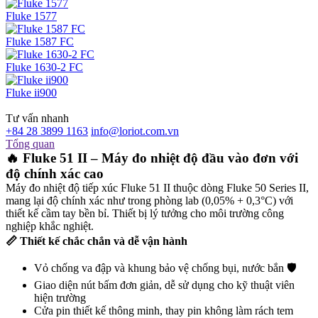
Fluke 1577
Fluke 1587 FC
Fluke 1630-2 FC
Fluke ii900
Tư vấn nhanh
+84 28 3899 1163
info@loriot.com.vn
Tổng quan
🔥 Fluke 51 II – Máy đo nhiệt độ đầu vào đơn với
độ chính xác cao
Máy đo nhiệt độ tiếp xúc Fluke 51 II thuộc dòng Fluke 50 Series II,
mang lại độ chính xác như trong phòng lab (0,05% + 0,3°C) với
thiết kế cầm tay bền bỉ. Thiết bị lý tưởng cho môi trường công
nghiệp khắc nghiệt.
📏 Thiết kế chắc chắn và dễ vận hành
Vỏ chống va đập và khung bảo vệ chống bụi, nước bắn 🛡️
Giao diện nút bấm đơn giản, dễ sử dụng cho kỹ thuật viên
hiện trường
Cửa pin thiết kế thông minh, thay pin không làm rách tem