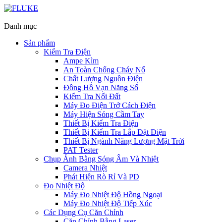
Danh mục
Sản phẩm
Kiểm Tra Điện
Ampe Kìm
An Toàn Chống Cháy Nổ
Chất Lượng Nguồn Điện
Đồng Hồ Vạn Năng Số
Kiểm Tra Nối Đất
Máy Đo Điện Trở Cách Điện
Máy Hiện Sóng Cầm Tay
Thiết Bị Kiểm Tra Điện
Thiết Bị Kiểm Tra Lắp Đặt Điện
Thiết Bị Ngành Năng Lượng Mặt Trời
PAT Tester
Chụp Ảnh Bằng Sóng Âm Và Nhiệt
Camera Nhiệt
Phát Hiện Rò Rỉ Và PD
Đo Nhiệt Độ
Máy Đo Nhiệt Độ Hồng Ngoại
Máy Đo Nhiệt Độ Tiếp Xúc
Các Dụng Cụ Căn Chỉnh
Căn Chỉnh Bằng Laser