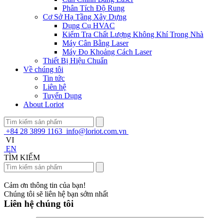
Phân Tích Độ Rung
Cơ Sở Hạ Tầng Xây Dựng
Dụng Cụ HVAC
Kiểm Tra Chất Lượng Không Khí Trong Nhà
Máy Cân Bằng Laser
Máy Đo Khoảng Cách Laser
Thiết Bị Hiệu Chuẩn
Về chúng tôi
Tin tức
Liên hệ
Tuyển Dụng
About Loriot
+84 28 3899 1163
info@loriot.com.vn
VI
EN
TÌM KIẾM
Cảm ơn thông tin của bạn!
Chúng tôi sẽ liên hệ bạn sớm nhất
Liên hệ chúng tôi