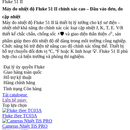
Fluke 51 II
Máy đo nhiệt độ Fluke 51 II chính xác cao – Đầu vào đơn, đo
cặp nhiệt
Máy đo nhiệt độ Fluke 51 II là thiết bị lý tưởng cho kỹ sư điện –
nhiệt nhờ khả năng đo chính xác các loại cặp nhiệt J, K, T, E. Với
thiết kế chắc chắn, chống sốc ⚡🛡️ và giao diện thân thiện 📏, sản
phẩm giúp theo dõi nhiệt độ dễ dàng trong môi trường công nghiệp.
Chức năng bù trừ điện tử nâng cao độ chính xác tổng thể. Thiết bị
hỗ trợ chuyển đổi đơn vị ºC, ºF hoặc K linh hoạt 💡. Fluke 51 II phù
hợp cho cả hiện trường và phòng thí nghiệm.
Đại lý ủy quyền Fluke
Giao hàng toàn quốc
Hỗ trợ kỹ thuật
Hàng chính hãng
Tình trạng
Còn hàng
Tải catalogue
Liên hệ ngay
Top lựa chọn
Fluke iSee TC03A
Cameras Nhiệt TiS PRO