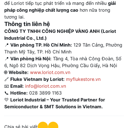
để Loriot tiếp tục phát triển và mang đến nhiều
giải
pháp công nghiệp chất lượng cao
hơn nữa trong
tương lai.
Thông tin liên hệ
CÔNG TY TNHH CÔNG NGHIỆP VÀNG ANH (Loriot
Industrial Co., Ltd.)
📍
Văn phòng TP. Hồ Chí Minh:
129 Tân Cảng, Phường
Thạnh Mỹ Tây, TP. Hồ Chí Minh
📍
Văn phòng Hà Nội:
Tầng 4, Tòa nhà Công Đoàn, Số
6, Ngõ 82 Dịch Vọng Hậu, Phường Cầu Giấy, Hà Nội
🌐
Website:
www.loriot.com.vn
🔗
Fluke Vietnam by Loriot:
myflukestore.vn
📧
Email:
info@loriot.com.vn
📞
Hotline:
028 3899 1163
💛
Loriot Industrial – Your Trusted Partner for
Semiconductor & SMT Solutions in Vietnam.
Chia sẻ bài viết