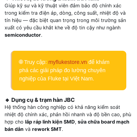
Giúp kỹ sư và kỹ thuật viên đảm bảo độ chính xác
trong kiểm tra điện áp, dòng, công suất, nhiệt độ và
tín hiệu — đặc biệt quan trọng trong môi trường sản
xuất có yêu cầu khắt khe về độ tin cậy như ngành
semiconductor
.
🌐 Truy cập:
myflukestore.vn
để khám
phá các giải pháp đo lường chuyên
nghiệp của Fluke tại Việt Nam.
🔹
Dụng cụ & trạm hàn JBC
Hệ thống hàn công nghiệp có khả năng kiểm soát
nhiệt độ chính xác, phản hồi nhanh và độ bền cao, phù
hợp cho
lắp ráp linh kiện SMD
,
sửa chữa board mạch
bán dẫn
và
rework SMT
.