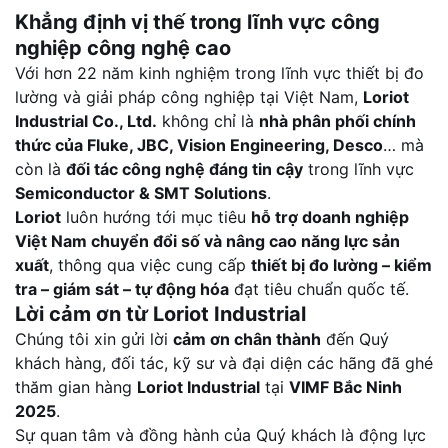
Khẳng định vị thế trong lĩnh vực công
nghiệp công nghệ cao
Với hơn 22 năm kinh nghiệm trong lĩnh vực thiết bị đo
lường và giải pháp công nghiệp tại Việt Nam,
Loriot
Industrial Co., Ltd.
không chỉ là
nhà phân phối chính
thức của Fluke, JBC, Vision Engineering, Desco
… mà
còn là
đối tác công nghệ đáng tin cậy
trong lĩnh vực
Semiconductor & SMT Solutions
.
Loriot
luôn hướng tới mục tiêu
hỗ trợ doanh nghiệp
Việt Nam chuyển đổi số và nâng cao năng lực sản
xuất
, thông qua việc cung cấp
thiết bị đo lường – kiểm
tra – giám sát – tự động hóa
đạt tiêu chuẩn quốc tế.
Lời cảm ơn từ Loriot Industrial
Chúng tôi xin gửi lời
cảm ơn chân thành
đến Quý
khách hàng, đối tác, kỹ sư và đại diện các hãng đã ghé
thăm gian hàng
Loriot Industrial
tại
VIMF Bắc Ninh
2025
.
Sự quan tâm và đồng hành của Quý khách là động lực